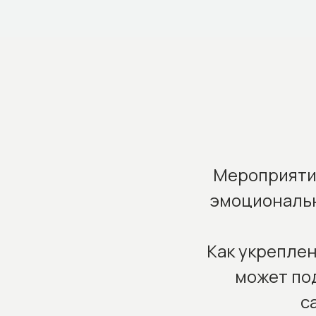
Мероприятие
эмоциональн
Как укрепле
может по
с