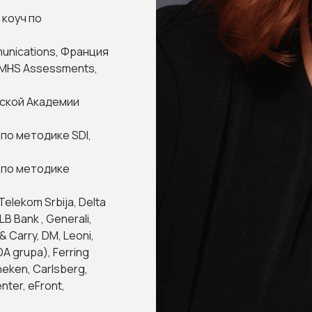
коуч по
unications, Франция
 MHS Assessments,
ской Академии
по методике SDI,
 по методике
Telekom Srbija, Delta
LB Bank , Generali,
Carry, DM, Leoni,
A grupa), Ferring
neken, Carlsberg,
nter, eFront,