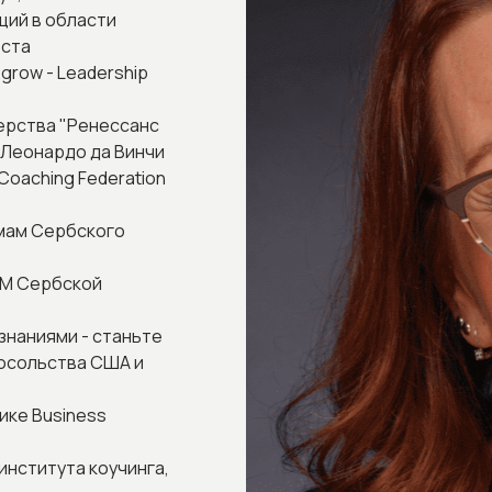
ющий в области
оста
row - Leadership
ерства "Ренессанс
 Леонардо да Винчи
Coaching Federation
ммам Сербского
AM Сербской
знаниями - станьте
Посольства США и
ике Business
нститута коучинга,