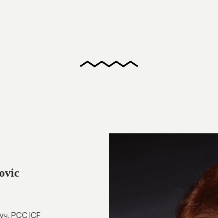
ovic
ч, PCC ICF