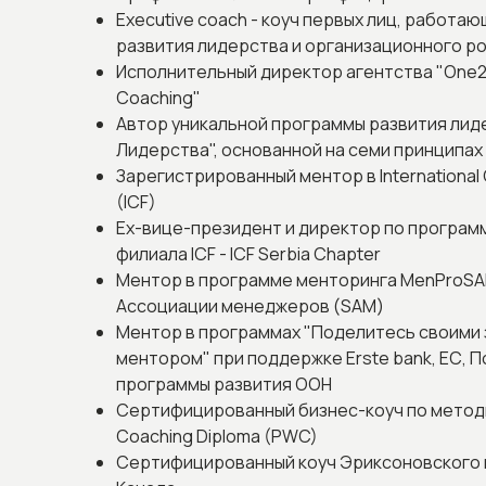
Executive coach - коуч первых лиц, работа
развития лидерства и организационного р
Исполнительный директор агентства "One2g
Coaching"
Автор уникальной программы развития лид
Лидерства", основанной на семи принципах
Зарегистрированный ментор в International 
(ICF)
Ex-вице-президент и директор по програ
филиала ICF - ICF Serbia Chapter
Ментор в программе менторинга MenProS
Ассоциации менеджеров (SAM)
Ментор в программах "Поделитесь своими 
ментором" при поддержке Erste bank, ЕС, 
программы развития ООН
Сертифицированный бизнес-коуч по метод
Coaching Diploma (PWC)
Сертифицированный коуч Эриксоновского и