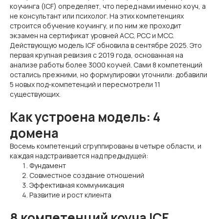
коучинга (ICF) определяет, что перед нами именно коуч, а
не консультант или психолог. На этих компетенциях
строится обучение коучингу, и по ним же проходит
экзамен на сертификат уровней ACC, PCC и MCC.
Действующую модель ICF обновила в сентябре 2025. Это
первая крупная ревизия с 2019 года, основанная на
анализе работы более 3000 коучей. Сами 8 компетенций
остались прежними, но формулировки уточнили: добавили
5 новых под-компетенций и пересмотрели 11
существующих.
Как устроена модель: 4
домена
Восемь компетенций сгруппированы в четыре области, и
каждая надстраивается над предыдущей:
Фундамент
Совместное создание отношений
Эффективная коммуникация
Развитие и рост клиента
8 компетенций коуча ICF